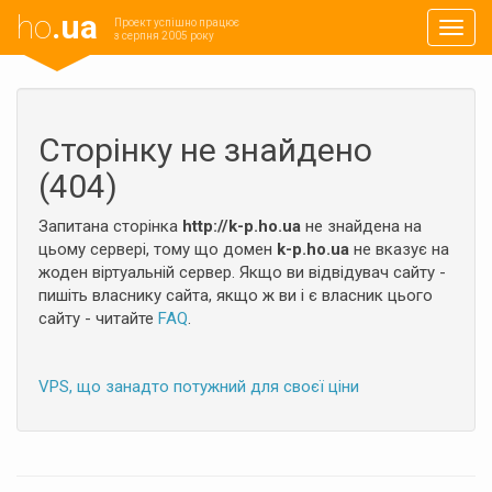
ho
.ua
Проект успішно працює
Навиг
з серпня 2005 року
Сторінку не знайдено
(404)
Запитана сторінка
http://k-p.ho.ua
не знайдена на
цьому сервері, тому що домен
k-p.ho.ua
не вказує на
жоден віртуальній сервер. Якщо ви відвідувач сайту -
пишіть власнику сайта, якщо ж ви і є власник цього
сайту - читайте
FAQ
.
VPS, що занадто потужний для своєї ціни